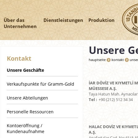
Über das
Dienstleistungen
Produktion
Unternehmen
Unsere G
Kontakt
hauptseite
kontakt
unse
Unsere Geschäfte
İAR DÖVİZ VE KIYMETLİ 
Verkaufspunkte für Gramm-Gold
MÜESSESE A.Ş.
Taya Hatun Mah. Aynacılar
Unsere Abteilungen
Tel :
+90 (212) 512 34 34
Personelle Ressourcen
Kontoeröffnung /
HALAC DOVİZ VE KIYMETL
Kundenaufnahme
A.Ş.
Anafartalar Cad. No:41/A Al