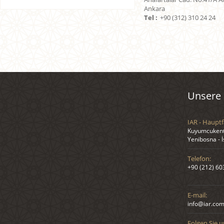
Ankara
Tel :
+90 (312) 310 24 24
Unsere 
IAR - Hauptf
Kuyumcukent 
Yenibosna - 
Telefon:
+90 (212) 60
E-mail:
info@iar.com
Folgen Sie u