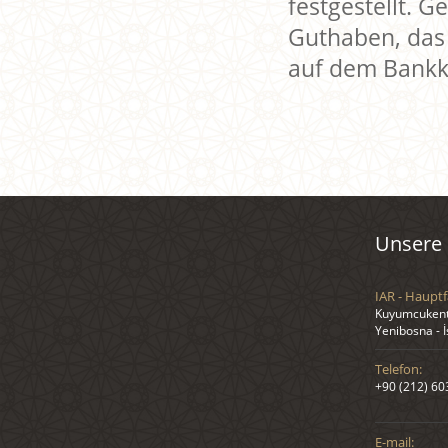
festgestellt. 
Guthaben, das
auf dem Bankk
Unsere 
IAR - Hauptf
Kuyumcukent 
Yenibosna - 
Telefon:
+90 (212) 60
E-mail: