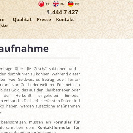
TR
EN
DE
444 7 427
re
Qualität
Presse
Kontakt
ekte
naufnahme
umfrage über die Geschäftsaktionen und -
unden durchführen zu können. Während dieser
taten wie Geldwäsche, Betrug oder Terror-
rkunft von Gold oder weiteren Edelmetallen
ob das Gold, das aus den Kleinbetrieben oder
 der Herkunft, eingeholten Ein-oder
entspricht. Die hierbei erfassten Daten sind
iko haben, werden zusätzliche Maßnahmen
.
es beabsichtigen, müssen ein
Formular für
nterschreiben dem
Kontaktformular für
wenn vorhanden) zurücksenden.