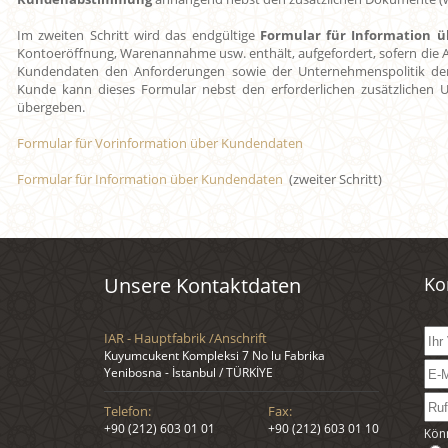
Im zweiten Schritt wird das endgültige
Formular für Information 
Kontoeröffnung, Warenannahme usw. enthält, aufgefordert, sofern die 
Kundendaten den Anforderungen sowie der Unternehmenspolitik der 
Kunde kann dieses Formular nebst den erforderlichen zusätzlichen 
übergeben.
Formular für Vorinformation über Kundendaten
Formular für Information über Kundendaten
(zweiter Schritt)
Unsere Kontaktdaten
Ko
IAR - Hauptfabrik /Anschrift
Kuyumcukent Kompleksi 7 No lu Fabrika
Yenibosna - İstanbul / TÜRKİYE
Telefon:
Fax:
+90 (212) 603 01 01
+90 (212) 603 01 10