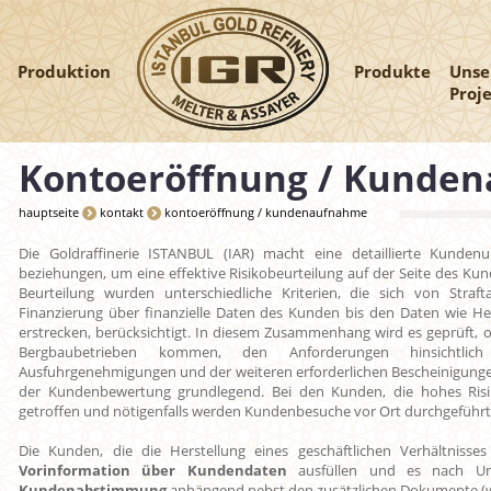
Produktion
Produkte
Unse
Proj
Kontoeröffnung / Kunde
hauptseite
kontakt
kontoeröffnung / kundenaufnahme
Die Goldraffinerie ISTANBUL (IAR) macht eine detaillierte Kunden
beziehungen, um eine effektive Risikobeurteilung auf der Seite des K
Beurteilung wurden unterschiedliche Kriterien, die sich von Straf
Finanzierung über finanzielle Daten des Kunden bis den Daten wie He
erstrecken, berücksichtigt. In diesem Zusammenhang wird es geprüft, 
Bergbaubetrieben kommen, den Anforderungen hinsichtlich
Ausfuhrgenehmigungen und der weiteren erforderlichen Bescheinigungen 
der Kundenbewertung grundlegend. Bei den Kunden, die hohes Ris
getroffen und nötigenfalls werden Kundenbesuche vor Ort durchgeführt
Die Kunden, die die Herstellung eines geschäftlichen Verhältniss
Vorinformation über Kundendaten
ausfüllen und es nach U
Kundenabstimmung
anhängend nebst den zusätzlichen Dokumente (