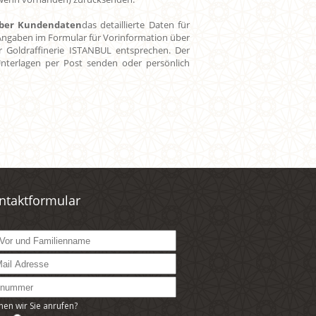
über Kundendaten
das detaillierte Daten für
Angaben im Formular für Vorinformation über
Goldraffinerie ISTANBUL entsprechen. Der
Unterlagen per Post senden oder persönlich
ntaktformular