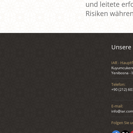
und leitete er
Risiken währen
Unsere 
IAR - Hauptf
Kuyumcukent 
Yenibosna - 
Telefon:
+90 (212) 60
E-mail:
info@iar.com
Folgen Sie u