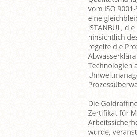
vom ISO 9001-
eine gleichblei
ISTANBUL, die
hinsichtlich d
regelte die Pr
Abwasserklära
Technologien 
Umweltmanageme
Prozessüberwa
Die Goldraffin
Zertifikat für
Arbeitssicher
wurde, veranst