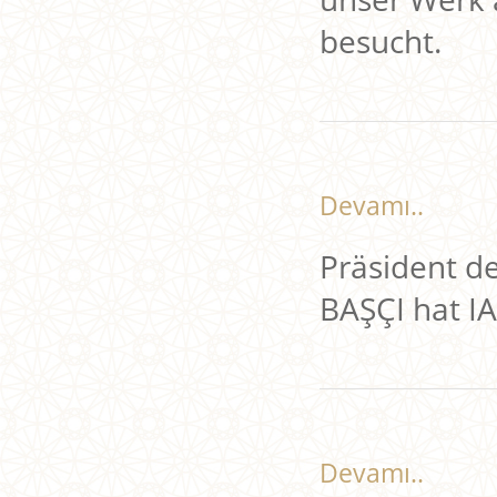
besucht.
Devamı..
Präsident d
BAŞÇI hat I
Devamı..