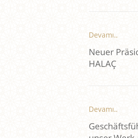
Devamı..
Neuer Präs
HALAÇ
Devamı..
Geschäftsf
unser Werk