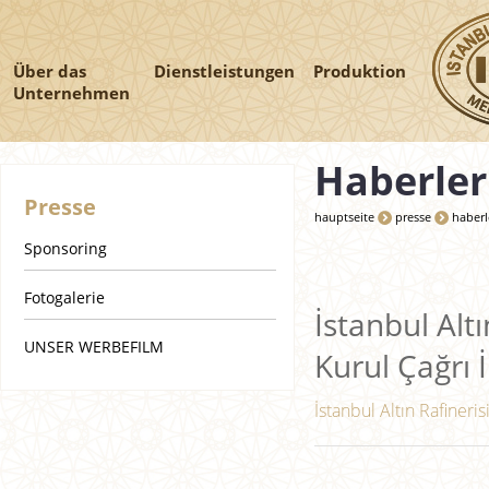
Über das
Dienstleistungen
Produktion
Unternehmen
Haberler
Presse
hauptseite
presse
haberl
Sponsoring
Fotogalerie
İstanbul Altı
UNSER WERBEFILM
Kurul Çağrı İ
İstanbul Altın Rafineris