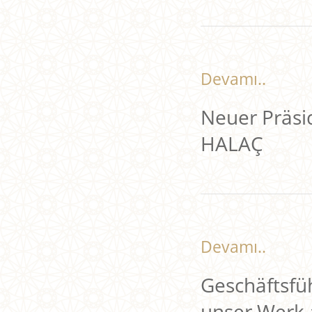
Devamı..
Neuer Präs
HALAÇ
Devamı..
Geschäftsf
unser Werk