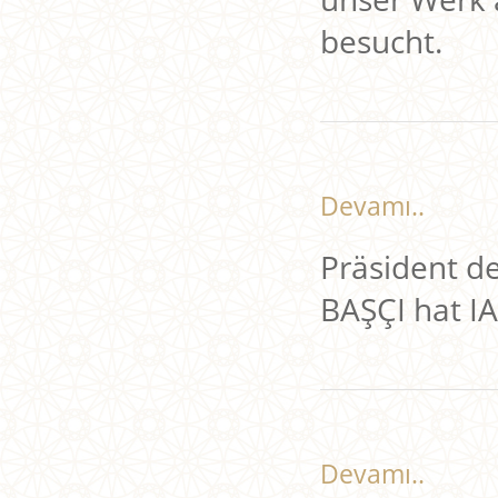
besucht.
Devamı..
Präsident d
BAŞÇI hat I
Devamı..