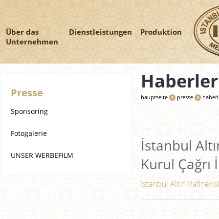
Über das
Dienstleistungen
Produktion
Unternehmen
Haberler
Presse
hauptseite
presse
haberl
Sponsoring
Fotogalerie
İstanbul Altı
UNSER WERBEFILM
Kurul Çağrı İ
İstanbul Altın Rafineris