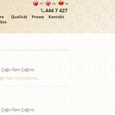
TR
EN
DE
444 7 427
re
Qualität
Presse
Kontakt
ekte
 Çağrı İlanı Çağrısı
 İlanı için tıklayınız...
 Çağrı İlanı Çağrısı