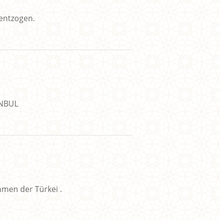
 entzogen.
ANBUL
hmen der Türkei .