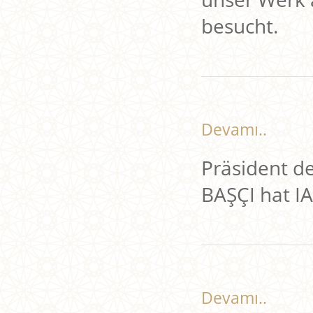
besucht.
Devamı..
Präsident d
BAŞÇI hat I
Devamı..