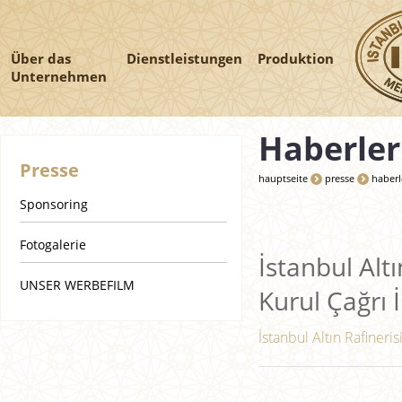
Über das
Dienstleistungen
Produktion
Unternehmen
Haberler
Presse
hauptseite
presse
haberl
Sponsoring
Fotogalerie
İstanbul Altı
UNSER WERBEFILM
Kurul Çağrı İ
İstanbul Altın Rafineris