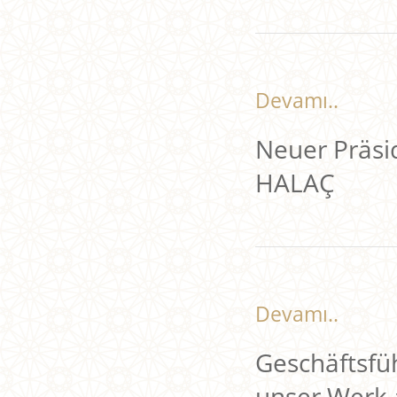
Devamı..
Neuer Präs
HALAÇ
Devamı..
Geschäftsf
unser Werk