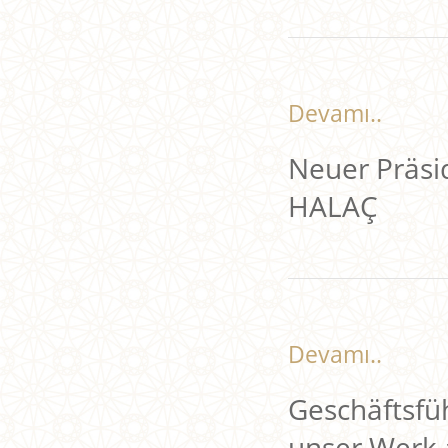
Devamı..
Neuer Präs
HALAÇ
Devamı..
Geschäftsf
unser Werk