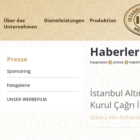
Über das
Dienstleistungen
Produktion
Unternehmen
Haberler
Presse
hauptseite
presse
haberl
Sponsoring
Fotogalerie
İstanbul Altı
UNSER WERBEFILM
Kurul Çağrı İ
İstanbul Altın Rafineris