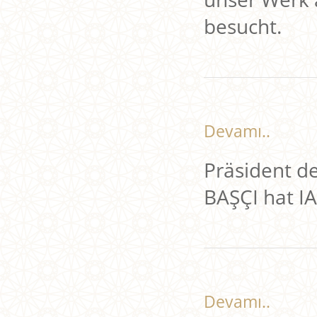
besucht.
Devamı..
Präsident d
BAŞÇI hat I
Devamı..